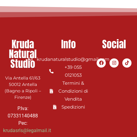
Kruda
Info
Social
Natural
Studio
krudanaturalstudio@gmail.com
+39 055
0121053
Via Antella 61/63
Termini &
50012 Antella
(Bagno a Ripoli –
Condizioni di
Firenze)
Vendita
Spedizioni
P.Iva:
07331140488
Pec:
krudasrls@legalmail.it