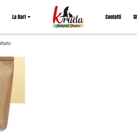
La Barf
Contatti
S
ultato