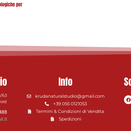
ologiche per
io
Info
S
1/63
krudanaturalstudio@gmail.com
nze)
+39 055 0121053
Termini & Condizioni di Vendita
0488
Spedizioni
l.it