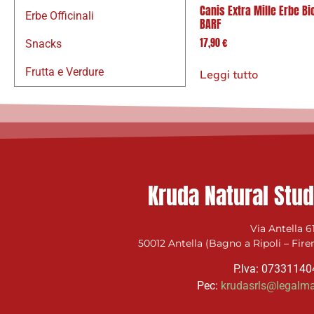
Canis Extra Mille Erbe Bi
Erbe Officinali
BARF
17,90
€
Snacks
Frutta e Verdure
Leggi tutto
Kruda Natural Stud
Via Antella 6
50012 Antella (Bagno a Ripoli – Fire
P.Iva: 0733114
Pec:
krudasrls@legalmai