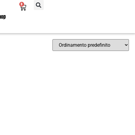
0
hop