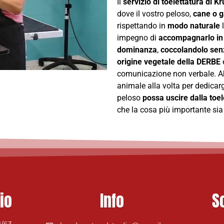
Il
servizio di toelettatura di K
dove il vostro peloso,
cane o g
rispettando in
modo naturale
l
impegno di
accompagnarlo in 
dominanza
,
coccolandolo sen
origine vegetale della DERBE
comunicazione non verbale. Abb
animale alla volta per dedicargl
peloso
possa uscire dalla toe
che la cosa più importante si
io
Info
S