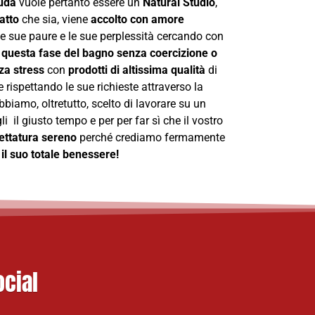
ruda
vuole pertanto essere un
Natural Studio
,
atto
che sia, viene
accolto con amore
e sue paure e le sue perplessità cercando con
questa fase del bagno senza coercizione o
za stress
con
prodotti di altissima qualità
di
e rispettando le sue richieste attraverso la
iamo, oltretutto, scelto di lavorare su un
i il giusto tempo e per per far sì che il vostro
lettatura sereno
perché crediamo fermamente
a
il suo totale benessere!
ocial