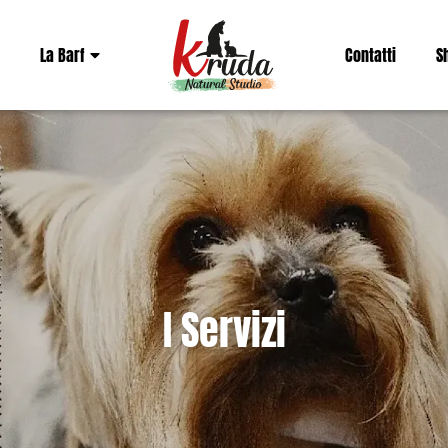
La Barf
Contatti
S
I Servizi