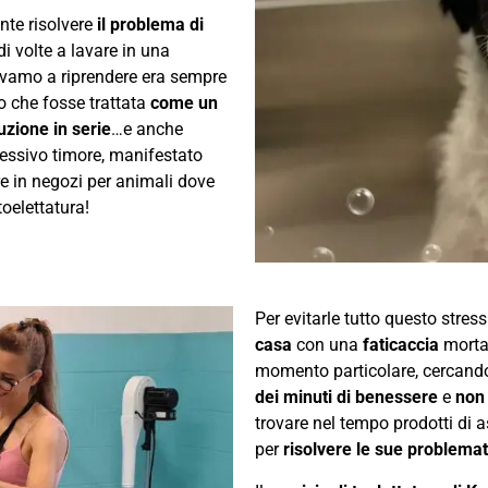
nte risolvere
il problema di
di volte a lavare in una
avamo a riprendere era sempre
o che fosse trattata
come un
zione in serie
…e anche
cessivo timore, manifestato
are in negozi per animali dove
oelettatura!
Per evitarle tutto questo stres
casa
con una
faticaccia
mortal
momento particolare, cercando 
dei minuti di benessere
e
non
trovare nel tempo prodotti di a
per
risolvere le sue problema