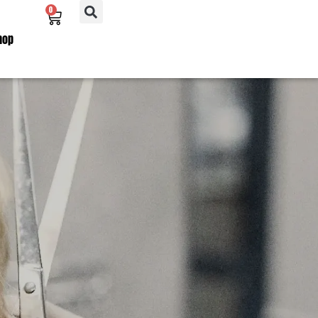
0
hop