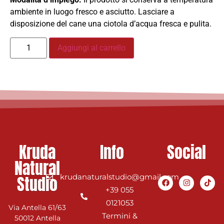
ambiente in luogo fresco e asciutto. Lasciare a
disposizione del cane una ciotola d’acqua fresca e pulita.
Aggiungi al carrello
Kruda
Info
Social
Natural
Studio
krudanaturalstudio@gmail.com
+39 055
0121053
Via Antella 61/63
Termini &
50012 Antella