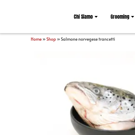
Chi Siamo
Grooming
Home
»
Shop
»
Salmone norvegese trancetti