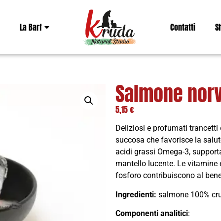
La Barf
Contatti
S
Salmone norv
5,15
€
Deliziosi e profumati trancet
succosa che favorisce la salute
acidi grassi Omega-3, supporta
mantello lucente. Le vitamine e
fosforo contribuiscono al bene
Ingredienti
:
salmone 100% crud
Componenti analitici
: