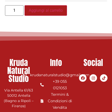
Aggiungi al carrello
Kruda
Info
Social
Natural
Studio
krudanaturalstudio@gmail.com
+39 055
0121053
Via Antella 61/63
Termini &
50012 Antella
(Bagno a Ripoli –
Condizioni di
Firenze)
Vendita