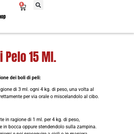
0
hop
 Pelo 15 Ml.
one dei boli di peli:
gione di 3 ml. ogni 4 kg. di peso, una volta al
direttamente per via orale o miscelandolo al cibo.
in ragione di 1 ml. per 4 kg. di peso,
te in bocca oppure stendendolo sulla zampina.
orni e poi proseguire a cicli o in maniera