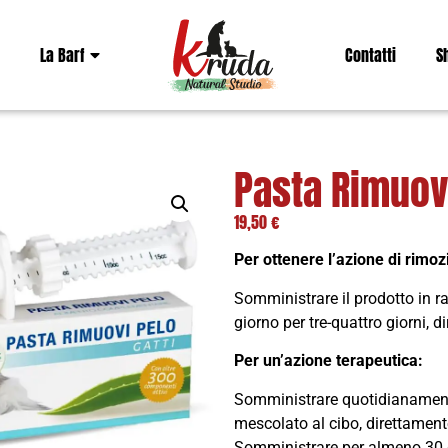
La Barf
Contatti
S
Pasta Rimuovi
19,50
€
Per ottenere l’azione di rimozi
Somministrare il prodotto in ra
giorno per tre-quattro giorni, 
Per un’azione terapeutica:
Somministrare quotidianamente 
mescolato al cibo, direttamen
Somministrare per almeno 30 gi