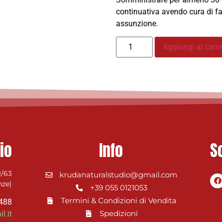
continuativa avendo cura di fa
assunzione.
Aggiungi al carre
io
Info
S
1/63
krudanaturalstudio@gmail.com
nze)
+39 055 0121053
Termini & Condizioni di Vendita
0488
Spedizioni
l.it