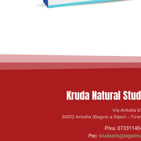
Kruda Natural Stud
Via Antella 6
50012 Antella (Bagno a Ripoli – Fire
P.Iva: 0733114
Pec:
krudasrls@legalmai