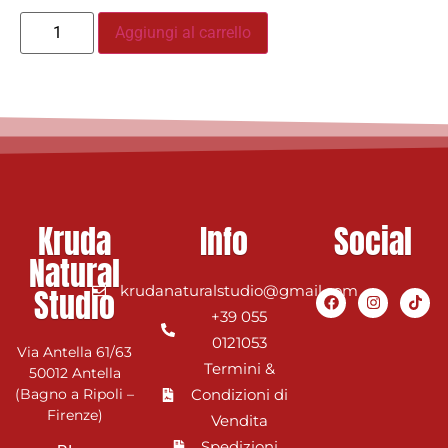
Aggiungi al carrello
Kruda
Info
Social
Natural
Studio
krudanaturalstudio@gmail.com
+39 055
0121053
Via Antella 61/63
Termini &
50012 Antella
(Bagno a Ripoli –
Condizioni di
Firenze)
Vendita
Spedizioni