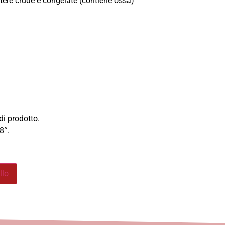
ntere crude e congelate (contiene ossa)
di prodotto.
18°.
llo