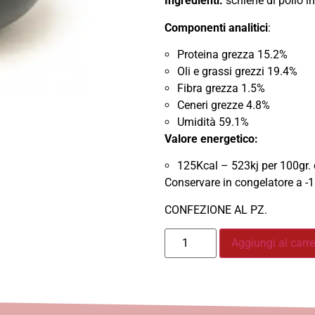
Ingredienti:
schiene di pollo i
Componenti analitici
:
Proteina grezza 15.2%
Oli e grassi grezzi 19.4%
Fibra grezza 1.5%
Ceneri grezze 4.8%
Umidità 59.1%
Valore energetico:
125Kcal – 523kj per 100gr. 
Conservare in congelatore a -
CONFEZIONE AL PZ.
Aggiungi al carre