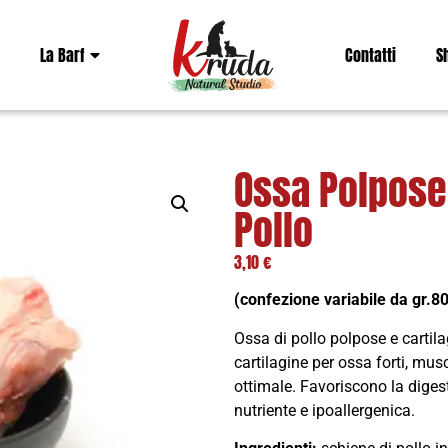
La Barf
Contatti
S
Ossa Polpose 
Pollo
3,10
€
(confezione variabile da gr.8
Ossa di pollo polpose e carti
cartilagine per ossa forti, musc
ottimale. Favoriscono la digest
nutriente e ipoallergenica.