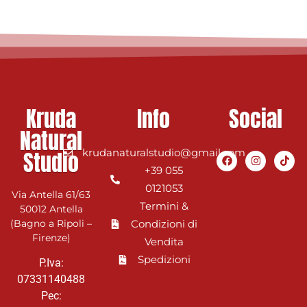
Kruda
Info
Social
Natural
Studio
krudanaturalstudio@gmail.com
+39 055
0121053
Via Antella 61/63
Termini &
50012 Antella
(Bagno a Ripoli –
Condizioni di
Firenze)
Vendita
Spedizioni
P.Iva:
07331140488
Pec: