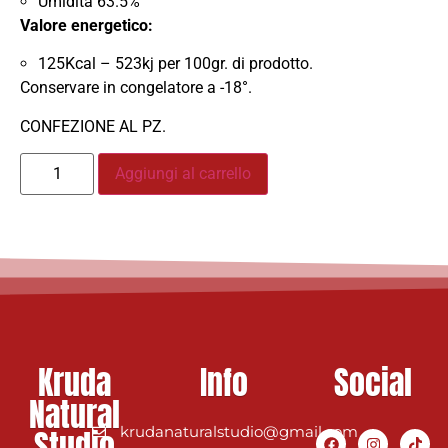
Umidità 63.5%
Valore energetico:
125Kcal – 523kj per 100gr. di prodotto.
Conservare in congelatore a -18°.
CONFEZIONE AL PZ.
Aggiungi al carrello
Kruda
Info
Social
Natural
Studio
krudanaturalstudio@gmail.com