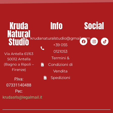
Kruda
Info
Social
Natural
Studio
krudanaturalstudio@gmail.com
+39 055
0121053
Via Antella 61/63
Termini &
50012 Antella
(Bagno a Ripoli –
Condizioni di
Firenze)
Vendita
Spedizioni
P.Iva:
07331140488
Pec:
krudasrls@legalmail.it