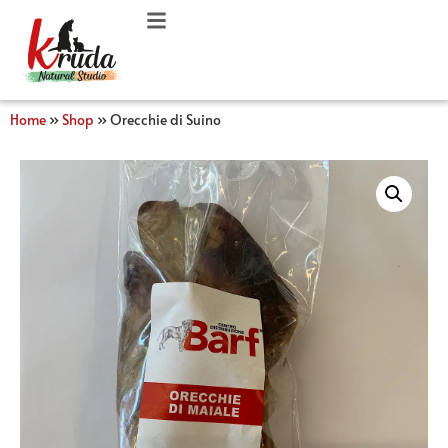
Home
»
Shop
»
Orecchie di Suino