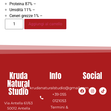
Proteina 87% –
Umidità 11% –
Ceneri grezze 1% –
Aggiungi al carrello
Kruda
Info
Social
Natural
Studio
krudanaturalstudio@gmail.com
+39 055
0121053
Via Antella 61/63
Termini &
50012 Antella