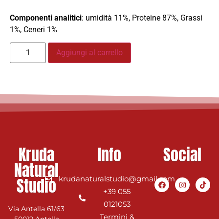
Componenti analitici
: umidità 11%, Proteine 87%, Grassi
1%, Ceneri 1%
Aggiungi al carrello
Kruda
Info
Social
Natural
Studio
krudanaturalstudio@gmail.com
+39 055
0121053
Via Antella 61/63
Termini &