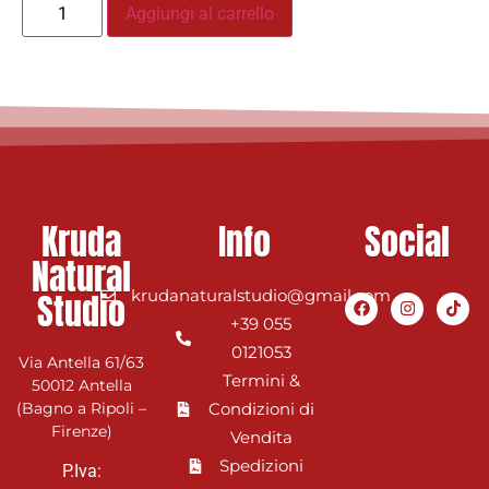
Aggiungi al carrello
Kruda
Info
Social
Natural
Studio
krudanaturalstudio@gmail.com
+39 055
0121053
Via Antella 61/63
Termini &
50012 Antella
(Bagno a Ripoli –
Condizioni di
Firenze)
Vendita
Spedizioni
P.Iva: