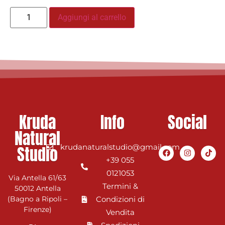
Aggiungi al carrello
Kruda
Info
Social
Natural
Studio
krudanaturalstudio@gmail.com
+39 055
0121053
Via Antella 61/63
Termini &
50012 Antella
(Bagno a Ripoli –
Condizioni di
Firenze)
Vendita