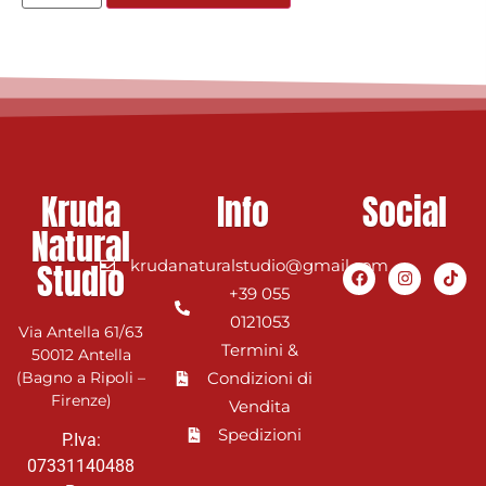
Kruda
Info
Social
Natural
Studio
krudanaturalstudio@gmail.com
+39 055
0121053
Via Antella 61/63
Termini &
50012 Antella
(Bagno a Ripoli –
Condizioni di
Firenze)
Vendita
Spedizioni
P.Iva:
07331140488