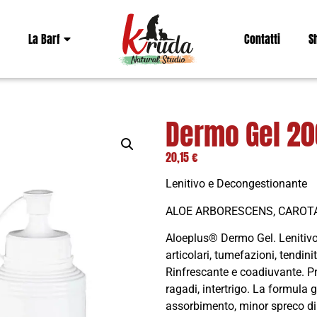
La Barf
Contatti
S
Dermo Gel 20
20,15
€
Lenitivo e Decongestionante
ALOE ARBORESCENS, CAROTA
Aloeplus® Dermo Gel. Lenitivo
articolari, tumefazioni, tendinit
Rinfrescante e coadiuvante. Pro
ragadi, intertrigo. La formula
assorbimento, minor spreco di p