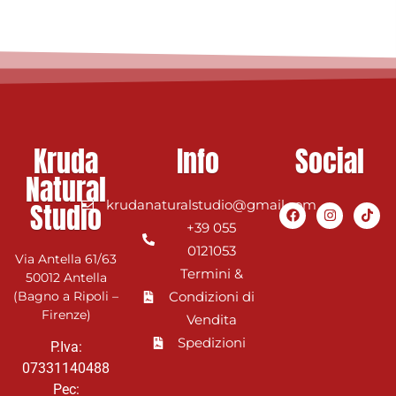
Kruda
Info
Social
Natural
Studio
krudanaturalstudio@gmail.com
+39 055
0121053
Via Antella 61/63
Termini &
50012 Antella
(Bagno a Ripoli –
Condizioni di
Firenze)
Vendita
Spedizioni
P.Iva:
07331140488
Pec: