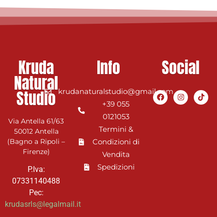
Kruda
Info
Social
Natural
Studio
krudanaturalstudio@gmail.com
+39 055
0121053
Via Antella 61/63
Termini &
50012 Antella
(Bagno a Ripoli –
Condizioni di
Firenze)
Vendita
Spedizioni
P.Iva:
07331140488
Pec:
krudasrls@legalmail.it