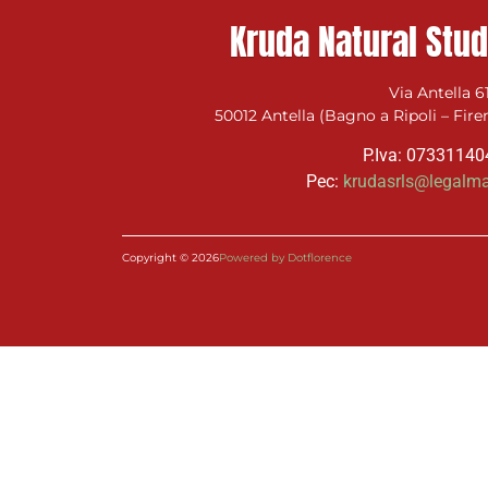
Kruda Natural Stud
Via Antella 6
50012 Antella (Bagno a Ripoli – Fire
P.Iva: 0733114
Pec:
krudasrls@legalmai
Copyright © 2026
Powered by Dotflorence