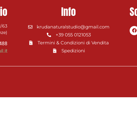
io
Info
S
1/63
krudanaturalstudio@gmail.com
nze)
+39 055 0121053
Termini & Condizioni di Vendita
0488
Spedizioni
l.it